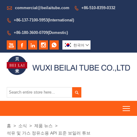

commercial@beilaitube.com
+86-510-8359-0332

+86-137-7100-5953(International)

+86-180-3600-0709(Domestic)






한국어


To
홈
>
소식
>
제품 뉴스
>
석유 및 가스 정유소용 API 표준 보일러 튜브