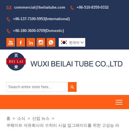

commercial@beilaitube.com
+86-510-8359-0332

+86-137-7100-5953(International)

+86-180-3600-0709(Domestic)






한국어


To
홈
>
소식
>
산업 뉴스
>
쿠웨이트 석유회사의 수처리 시설 업그레이드를 위한 고성능 라