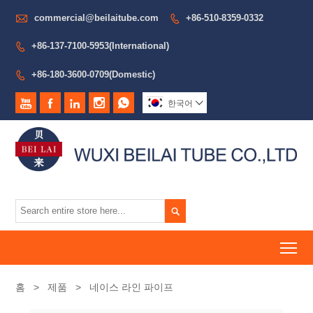

commercial@beilaitube.com
+86-510-8359-0332

+86-137-7100-5953(International)

+86-180-3600-0709(Domestic)






한국어


To
홈
>
제품
>
네이스 라인 파이프