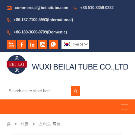

commercial@beilaitube.com
+86-510-8359-0332

+86-137-7100-5953(International)

+86-180-3600-0709(Domestic)






한국어


To
홈
>
제품
>
스터드 튜브