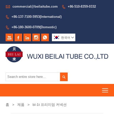

commercial@beilaitube.com
+86-510-8359-0332

+86-137-7100-5953(International)

+86-180-3600-0709(Domestic)






한국어


To
홈
>
제품
>
bl-1t 프리미엄 커넥션