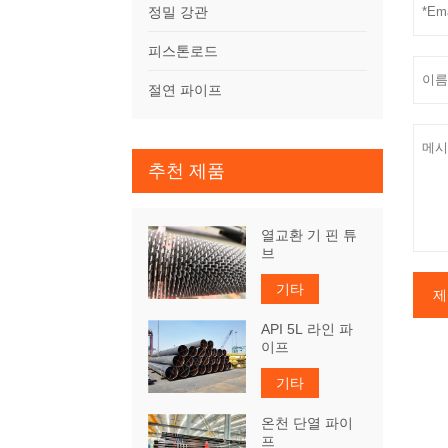
정밀 강관
피스톤로드
절연 파이프
추천 제품
열교환 기 핀 튜
브
기타
제
API 5L 라인 파
이프
기타
온천 단열 파이
프