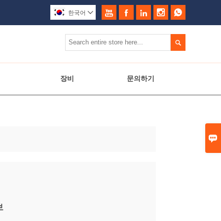





한국어


장비
문의하기

브