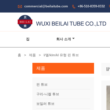

commercial@beilaitube.com
+86-510-8359-0332

집
회사 소개
홈
>
제품
>
l/엘/klm/kl 유형 핀 튜브
제품
l
핀 튜브
구리-니켈 튜브
보일러 튜브