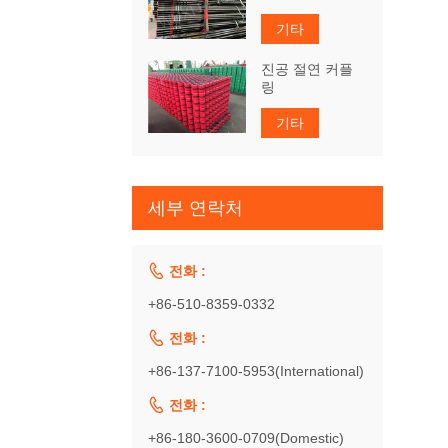
기타
진공 절연 커플
링
기타
세부 연락처

전화 :
+86-510-8359-0332

전화 :
+86-137-7100-5953(International)

전화 :
+86-180-3600-0709(Domestic)