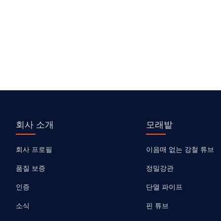
회사 소개
모래밭
회사 프로필
이음매 없는 강철 튜브
품질 보증
정밀강관
인증
단열 파이프
소식
핀 튜브