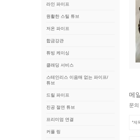
라인 파이프
원활한 스틸 튜브
저온 파이프
합금강관
튜빙 케이싱
클래딩 서비스
스테인리스 이음매 없는 파이프/
튜브
메일
드릴 파이프
문의
진공 절연 튜브
프리미엄 연결
커플 링