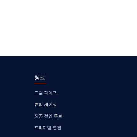
링크
드릴 파이프
튜빙 케이싱
진공 절연 튜브
프리미엄 연결