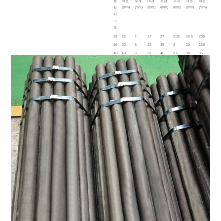
외경
무게
내경
외경
무게
내경
외경
무게
호
(mm)
(mm)
(mm)
(mm)
(mm)
(mm)
(mm)
(mm)
칭
시
리
즈
28
25
4
17
27
2.25
22.5
20.5
1.25
36
33
5
23
35
3
29
26.5
1.75
46
43
6
31
45
3.5
38
35
2
59
54
6
42
58
3.5
51
47.5
2
75
67
6
55
73
3.75
65.5
62
2.75
91
67
6
55
89
4
81
77
3.5
46
43.5
4.75
34
45
4.5
36
31
2
59
55.5
4.75
46
58
4.5
49
43
2.5
75
71
5
61
73
5
63
56
2.5