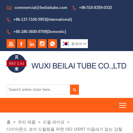

commercial@beilaitube.com
+86-510-8359-0332

+86-137-7100-5953(International)

+86-180-3600-0709(Domestic)






한국어


To
홈
>
우리 제품
>
드릴 파이프
>
다이아몬드 코어 드릴링을 위한 ISO 10097 이음새가 없는 강철