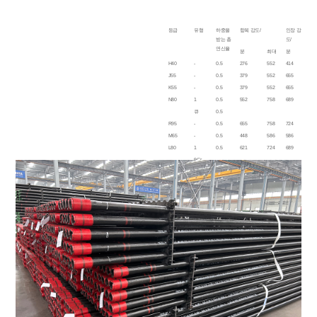
등급
유형
하중을
항복 강도/
인장 강
최
받는 총
도/
연신율
분
최대
분
H40
-
0.5
276
552
414
-
J55
-
0.5
379
552
655
-
K55
-
0.5
379
552
655
-
N80
1
0.5
552
758
689
-
큐
0.5
-
R95
-
0.5
655
758
724
-
M65
-
0.5
448
586
586
2
L80
1
0.5
621
724
689
2
9Cr
2
13Cr
2
C90
1
.05
621
724
689
2
T95
1
.05
655
758
724
2
C110
-
0.7
758
828
793
3