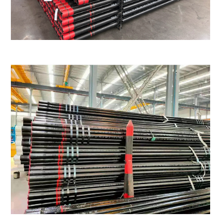
P110
-
0.6
758
965
862
-