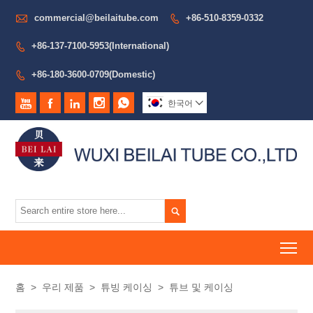

commercial@beilaitube.com
+86-510-8359-0332

+86-137-7100-5953(International)

+86-180-3600-0709(Domestic)






한국어


To
홈
>
우리 제품
>
튜빙 케이싱
>
튜브 및 케이싱