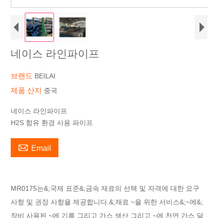
네이스 라인파이프
브랜드
BEILAI
제품 산지
중국
네이스 라인파이프
H2S 함유 환경 사용 파이프

Email
MR0175는&;
국제 표준
&;금속 재료의 선택 및 자격에 대한 요구
사항 및 권장 사항을 제공합니다.&;
재료
~을 위한
서비스
&;~에&;
장비
사용된
~에
기름
그리고
가스
생산
그리고
~에
천연 가스
달