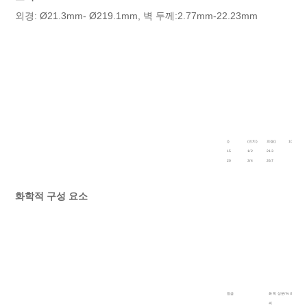
외경: Ø21.3mm- Ø219.1mm, 벽 두께:2.77mm-22.23mm
()
(인치)
외경()
10
20
15
1/2
21.3
20
3/4
26.7
25
1
33.4
32
1 1/4
42.2
40
1 1/2
48.3
화학적 구성 요소
50
2
60.3
65
2 1/2
73.0
80
3
88.9
90
3 1/2
101.6
100
4
114.3
125
5
141.3
150
6
168.3
200
8
219.1
6.
등급
화학 성분/% 최대
씨
그리고