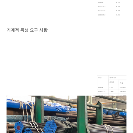
L245/B
0.28
-
L290/X42
0.28
-
L320/X46
0.28
-
L360/X52
0.28
-
L390/X56
0.28
-
L415/X60
0.28
-
L450/X65
0.28
-
기계적 특성 요구 사항
L485/X70
0.28
-
참고: : 구성 날짜 구성은 양 당사자가 협상할 수
등급
항복 강도/
(최소)
-N,Q
-,
L245/B
245
245~450
24
L290/X42
2900
290~495
29
L320/X46
320
320~525
32
L360/X52
360
360~530
36
L390/X56
390
390~545
39
L415/X60
415
415~565
41
L450/X65
450
450~600
45
L485/X70
485
485~635
48
L555/X80
555~705
참고: 기타 특수 서비스 환경용 라인 파이프는 