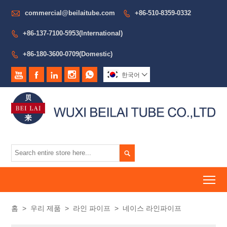

commercial@beilaitube.com
+86-510-8359-0332

+86-137-7100-5953(International)

+86-180-3600-0709(Domestic)






한국어


To
홈
>
우리 제품
>
라인 파이프
>
네이스 라인파이프