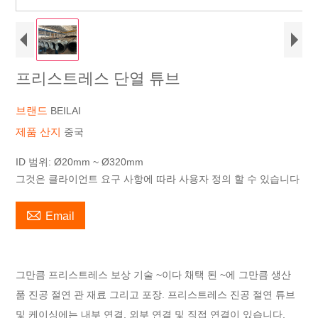
프리스트레스 단열 튜브
브랜드
BEILAI
제품 산지
중국
ID 범위: Ø20mm ~ Ø320mm
그것은 클라이언트 요구 사항에 따라 사용자 정의 할 수 있습니다

Email
그만큼
프리스트레스
보상
기술
~이다
채택 된
~에
그만큼
생산
품
진공
절연
관 재료
그리고
포장.
프리스트레스 진공 절연 튜브
및 케이싱에는 내부 연결, 외부 연결 및 직접 연결이 있습니다.