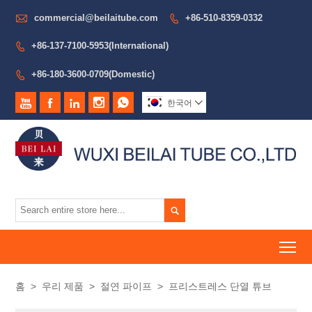

commercial@beilaitube.com
+86-510-8359-0332

+86-137-7100-5953(International)

+86-180-3600-0709(Domestic)






한국어


To
홈
>
우리 제품
>
절연 파이프
>
프리스트레스 단열 튜브