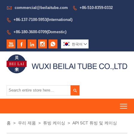

commercial@beilaitube.com
+86-510-8359-0332

+86-137-7100-5953(International)

+86-180-3600-0709(Domestic)






한국어


To
홈
>
우리 제품
>
튜빙 케이싱
>
API 5CT 튜빙 및 케이싱