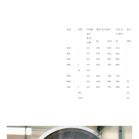
등급
유형
하중을
항복 강도/음파
인장 강
경도 최대
받는
도/음파
총 연
분
최대
분
HRC
신율
H40
-
0.5
276
552
414
-
J55
-
0.5
379
552
655
-
K55
-
0.5
379
552
655
-
N80
1
0.5
552
758
689
-
큐
0.5
-
R95
-
0.5
655
758
724
-
M65
-
0.5
448
586
586
22
L80
1
0.5
621
724
689
23
9Cr
23
13크
23
르
C90
1
.05
621
724
689
25.4
T95
1
.05
655
758
724
25.4