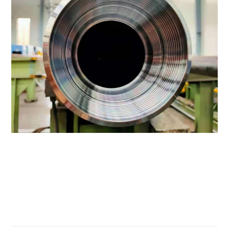
C110
-
0.7
758
828
793
30
P110
-
0.6
758
965
862
-