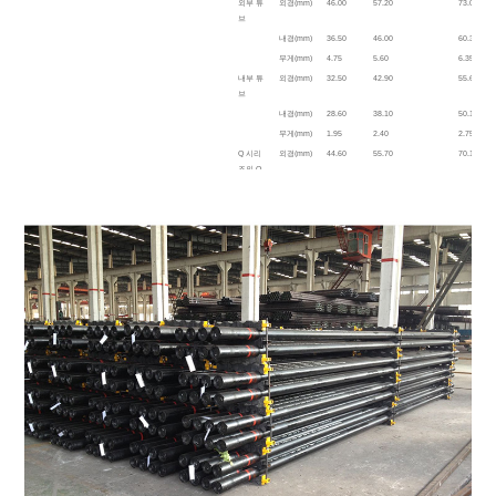
외부 튜
외경(mm)
46.00
57.20
73.00
브
내경(mm)
36.50
46.00
60.30
무게(mm)
4.75
5.60
6.35
내부 튜
외경(mm)
32.50
42.90
55.60
브
내경(mm)
28.60
38.10
50.10
무게(mm)
1.95
2.40
2.75
Q 시리
외경(mm)
44.60
55.70
70.10
즈의 Q
드릴링
로드
내경(mm)
35.00
46.10
60.10
무게(mm)
4.80
4.80
5.00
CQ 시리
외경(mm)
44.80
55.60
69.90
즈의 CQ
드릴링
로드
내경(mm)
36.50
47.60
61.90
무게(mm)
4.00
4.00
4.00
조인트
34.90
46.00
60.30
ID(mm)