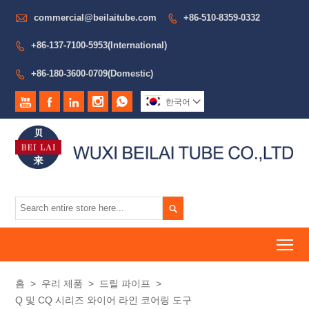

commercial@beilaitube.com
+86-510-8359-0332

+86-137-7100-5953(International)

+86-180-3600-0709(Domestic)






한국어


To
홈
>
우리 제품
>
드릴 파이프
>
Q 및 CQ 시리즈 와이어 라인 코어링 도구