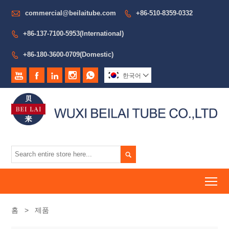

commercial@beilaitube.com
+86-510-8359-0332

+86-137-7100-5953(International)

+86-180-3600-0709(Domestic)






한국어


To
홈
>
제품